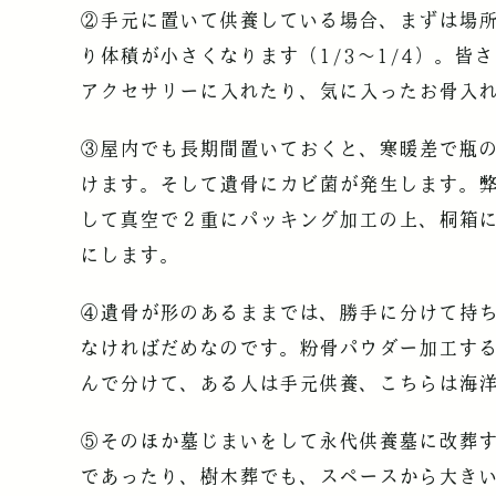
②手元に置いて供養している場合、まずは場
り体積が小さくなります（1/3～1/4）。
アクセサリーに入れたり、気に入ったお骨入
③屋内でも長期間置いておくと、寒暖差で瓶
けます。そして遺骨にカビ菌が発生します。
して真空で２重にパッキング加工の上、桐箱
にします。
④遺骨が形のあるままでは、勝手に分けて持
なければだめなのです。粉骨パウダー加工す
んで分けて、ある人は手元供養、こちらは海
⑤そのほか墓じまいをして永代供養墓に改葬
であったり、樹木葬でも、スペースから大き