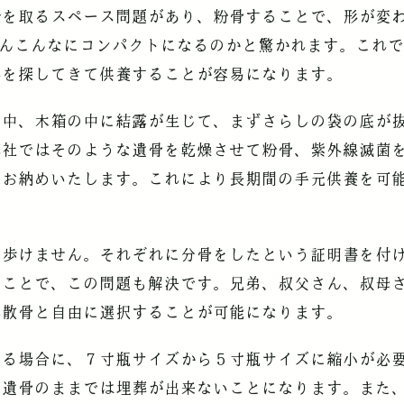
所を取るスペース問題があり、粉骨することで、形が変
皆さんこんなにコンパクトになるのかと驚かれます。これで
れを探してきて供養することが容易になります。
の中、木箱の中に結露が生じて、まずさらしの袋の底が
弊社ではそのような遺骨を乾燥させて粉骨、紫外線滅菌
にお納めいたします。これにより長期間の手元供養を可
ち歩けません。それぞれに分骨をしたという証明書を付
ることで、この問題も解決です。兄弟、叔父さん、叔母
洋散骨と自由に選択することが可能になります。
する場合に、７寸瓶サイズから５寸瓶サイズに縮小が必
い遺骨のままでは埋葬が出来ないことになります。また