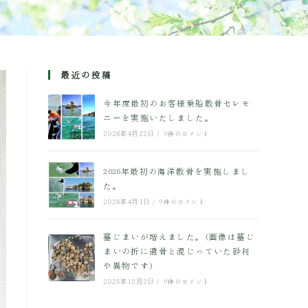
最近の投稿
今年度最初のお客様乗船散骨セレモ
ニーを実施いたしました。
2026年4月22日
/
0件のコメント
2026年最初の海洋散骨を実施しまし
た。
2026年4月1日
/
0件のコメント
墓じまいが増えました。(画像は墓じ
まいの折に遺骨と混じっていた砂利
や異物です)
2025年12月2日
/
0件のコメント