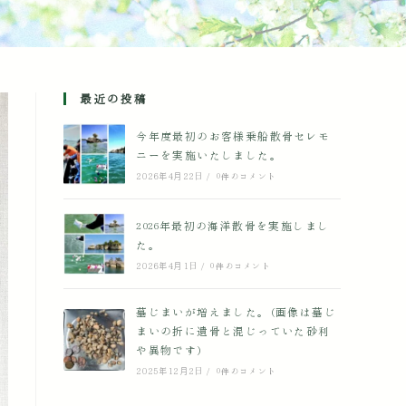
最近の投稿
今年度最初のお客様乗船散骨セレモ
ニーを実施いたしました。
2026年4月22日
/
0件のコメント
2026年最初の海洋散骨を実施しまし
た。
2026年4月1日
/
0件のコメント
墓じまいが増えました。(画像は墓じ
まいの折に遺骨と混じっていた砂利
や異物です)
2025年12月2日
/
0件のコメント