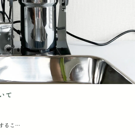
いて
するこ…